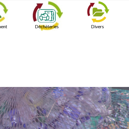
ment
Déchèteries
Divers