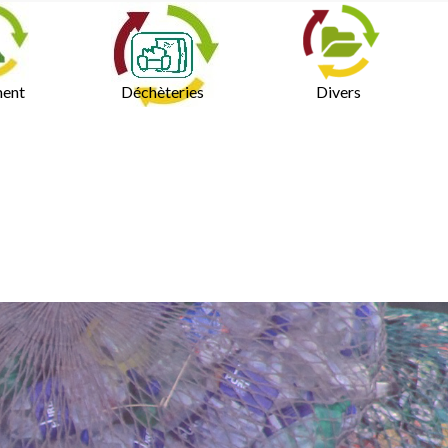
ment
Déchèteries
Divers