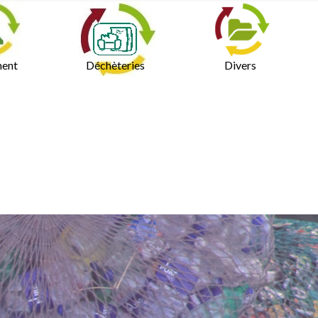
ment
Déchèteries
Divers