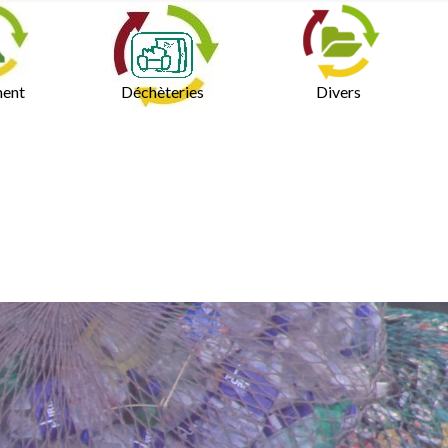
ment
Déchèteries
Divers