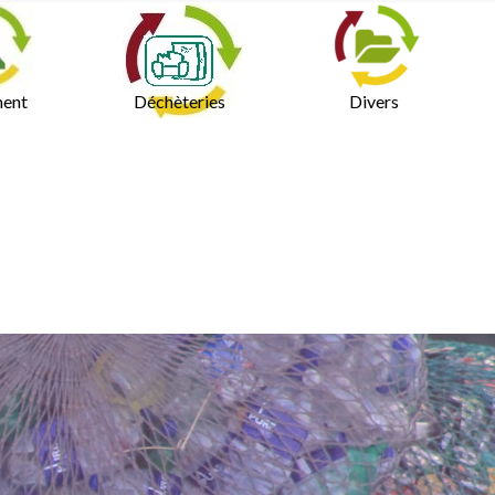
ment
Déchèteries
Divers