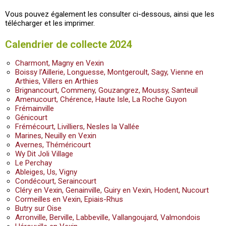
Vous pouvez également les consulter ci-dessous, ainsi que les
télécharger et les imprimer.
Calendrier de collecte 2024
Charmont, Magny en Vexin
Boissy l’Aillerie, Longuesse, Montgeroult, Sagy, Vienne en
Arthies, Villers en Arthies
Brignancourt, Commeny, Gouzangrez, Moussy, Santeuil
Amenucourt, Chérence, Haute Isle, La Roche Guyon
Frémainville
Génicourt
Frémécourt, Livilliers, Nesles la Vallée
Marines, Neuilly en Vexin
Avernes, Théméricourt
Wy Dit Joli Village
Le Perchay
Ableiges, Us, Vigny
Condécourt, Seraincourt
Cléry en Vexin, Genainville, Guiry en Vexin, Hodent, Nucourt
Cormeilles en Vexin, Epiais-Rhus
Butry sur Oise
Arronville, Berville, Labbeville, Vallangoujard, Valmondois